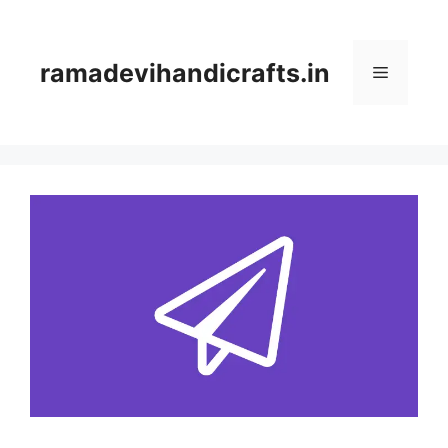
Skip
to
content
ramadevihandicrafts.in
Menu