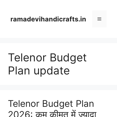
Skip
to
content
ramadevihandicrafts.in
Menu
Telenor Budget
Plan update
Telenor Budget Plan
2026: कम कीमत में ज्यादा