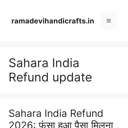
Skip
to
content
ramadevihandicrafts.in
Menu
Sahara India
Refund update
Sahara India Refund
2026: फंसा हुआ पैसा मिलना