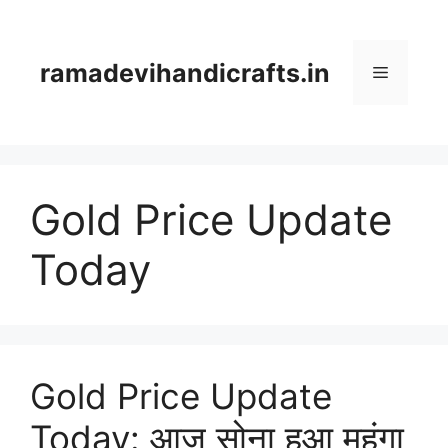
Skip
to
content
ramadevihandicrafts.in
Menu
Gold Price Update
Today
Gold Price Update
Today: आज सोना हुआ महंगा